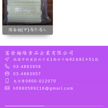
陽春麵(中)-5斤-5入
富發麵線食品企業有限公司
桃園市新屋區社子里1鄰社子路92巷92弄51號
03-4863958
03-4863957
免付費0800-012070
h0960589216@gmail.com