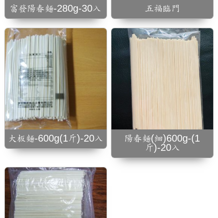
富發陽春麵-280g-30入
五福臨門
大板麵-600g(1斤)-20入
陽春麵(細)600g-(1
斤)-20入