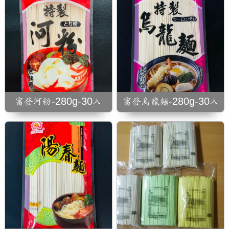
1斤裝總覽 麵粉、食
鹽、水、無防腐劑
富發河粉-280g-30入
富發烏龍麵-280g-30入
麵粉、食鹽、水、無
防腐劑