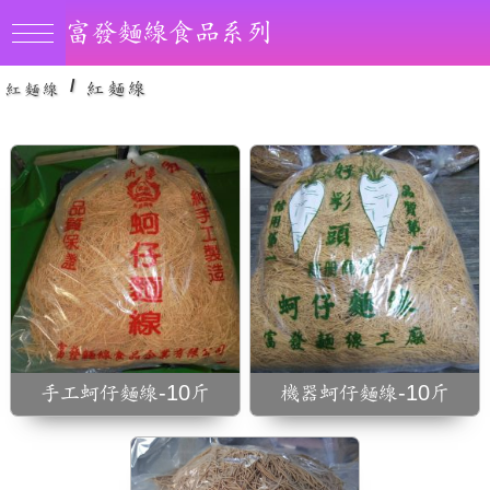
麵粉、食鹽、水、無
富發麵線食品系列
防腐劑、
/
紅麵線
紅麵線
食鹽、水、無
、真空包
手工蚵仔麵線-10斤
機器蚵仔麵線-10斤