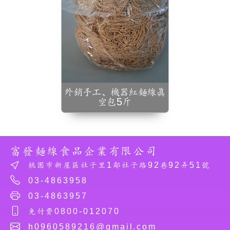
外銷手工、機器紅麵線真
空包5斤
富發麵線食品企業有限公司
桃園市新屋區社子里1鄰社子路92巷92弄51號
03-4863958
03-4863957
免付費0800-012070
h0960589216@gmail.com