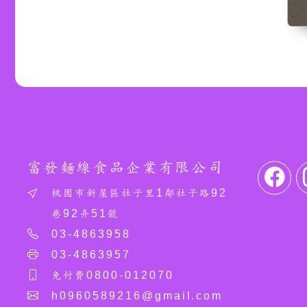
富發麵線食品企業有限公司
桃園市新屋區社子里1鄰社子路92
巷92弄51號
03-4863958
03-4863957
免付費0800-012070
h0960589216@gmail.com