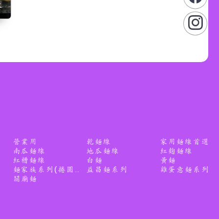
茶
營業用
乾麵線
家用麵線首選
南瓜麵線
地瓜麵線
紅麴麵線
紅糟麵線
白麵
黃麵
益昌麵系列
雞蛋意麵系列
麵家族系列(捲圓麵條)
關廟麵