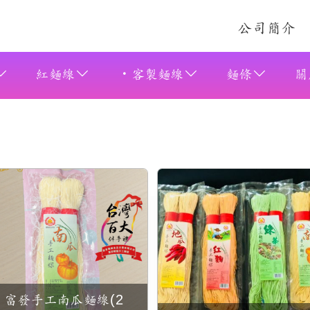
公司簡介
紅麵線
客製麵線
麵條
關
南瓜，地瓜，紅麴，綠茶
富發手工南瓜麵線(2