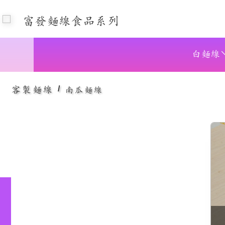
富發麵線食品系列
白麵線
麵粉、南瓜、食鹽、水、
無防腐劑、真空包
客製麵線
/
南瓜麵線