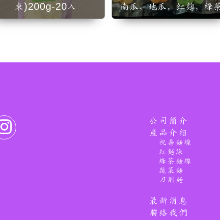
束)200g-20入
南瓜，地瓜，紅麴，綠
公司簡介
產品介紹
祝壽麵線
紅麵線
綠茶麵線
蔬菜麵
刀削麵
最新消息
聯絡我們