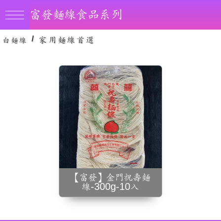
食鹽、水、無
富發麵線食品系列
/
家用麵線首選
白麵線
【富發】金門祝壽麵
線-300g-10入