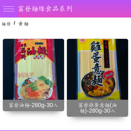
富發麵線食品系列
用黃色色素4號、無
防腐劑
/
黃麵
麵條
富發油麵-280g-30入
富發雞蛋意麵(油
麵)-280g-30入