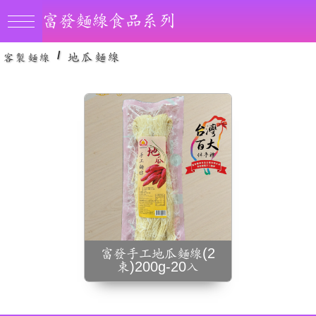
富發麵線食品系列
防腐劑、真空
/
地瓜麵線
客製麵線
富發手工地瓜麵線(2
束)200g-20入